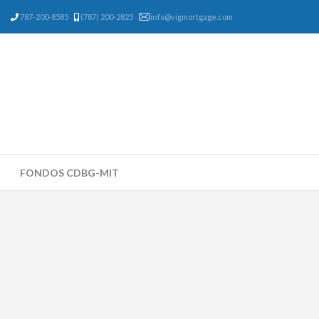
787-200-8585
(787) 200-2825
info@vigmortgage.com
FONDOS CDBG-MIT