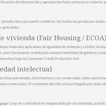
rificación de información y aprobación final conforme a criterios a
jurisdicción y por perfil crediticio. No todos los productos están 
s aplicables.
de vivienda (Fair Housing / ECOA
eyes federales aplicables de igualdad de vivienda y crédito, inclu
, sexo (incluyendo orientación sexual e identidad de género), estad
de derechos bajo la Consumer Credit Protection Act.
iedad intelectual
para fines personales, informativos y no comerciales. Salvo autoriz
ines comerciales. El contenido del sitio está protegido por leyes d
age Corp. no controla ni es responsable por el contenido, prácticas