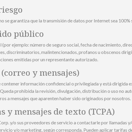
riesgo
e garantiza que la transmisión de datos por Internet sea 100% seg
ido público
l (por ejemplo: número de seguro social, fecha de nacimiento, dire
s, discriminatorios, malintencionados, profanos u obscenos dirig
ciones emitidas por un representante autorizado.
 (correo y mensajes)
tener información confidencial o privilegiada y está dirigida exc
. Queda prohibida la revisión, divulgación, distribución o uso no a
ceros a mensajes que aparenten haber sido originados por nosotros.
s y mensajes de texto (TCPA)
orp. y/o sus proveedores de servicio a contactarle por llamadas y
 servicio y/o marketing, según corresponda. Pueden aplicar tarifas