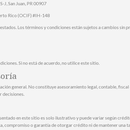
S-J, San Juan, PR 00907
uerto Rico (OCIF) #IH-148
estados. Los términos y condiciones están sujetos a cambios sin pr
ciones. Si no está de acuerdo, no utilice este sitio.
soría
tación general. No constituye asesoramiento legal, contable, fiscal
r decisiones.
entado en este sitio es solo ilustrativo y puede variar según créd
ta, compromiso o garantía de otorgar crédito ni de mantener una ta